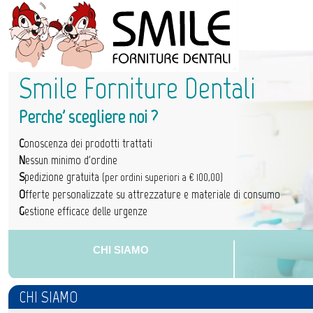
Smile Forniture Dentali
Perche' scegliere noi ?
C
onoscenza dei prodotti trattati
N
essun minimo d'ordine
S
pedizione gratuita
(per ordini superiori a € 100,00)
O
fferte personalizzate su attrezzature e materiale di consumo
G
estione efficace delle urgenze
CHI SIAMO
CHI SIAMO